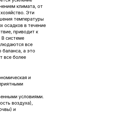
нением климата, от
 хозяйство. Эти
шения температуры
х осадков в течение
ствие, приводит к
 В системе
блюдаются все
 баланса, а это
т все более
ономическая и
оприятными
венными условиями.
ость воздуха),
очвы) и