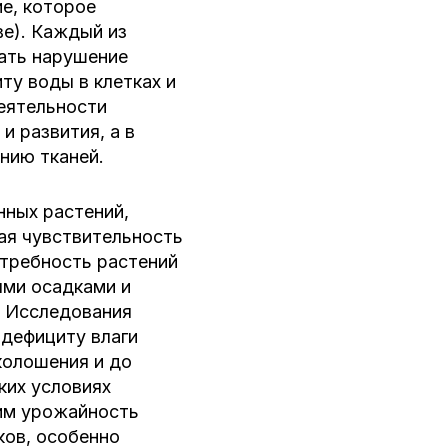
е, которое
ве). Каждый из
ать нарушение
ту воды в клетках и
еятельности
и развития, а в
нию тканей.
нных растений,
ая чувствительность
отребность растений
ыми осадками и
. Исследования
 дефициту влаги
колошения и до
ких условиях
им урожайность
ков, особенно