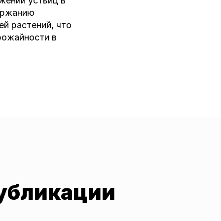
жений устьиц в
держанию
ей растений, что
рожайности в
убликации