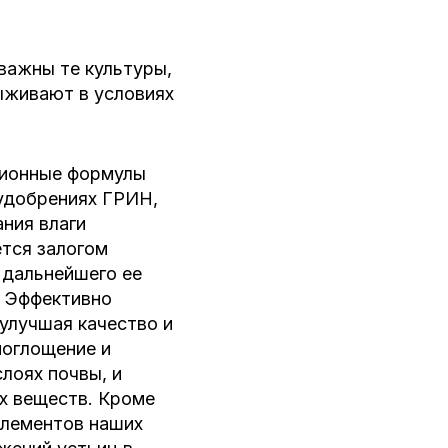
 важны те культуры,
ыживают в условиях
ционные формулы
 удобрениях ГРИН,
ния влаги
ется залогом
 дальнейшего ее
. Эффективно
 улучшая качество и
поглощение и
лоях почвы, и
х веществ. Кроме
элементов наших