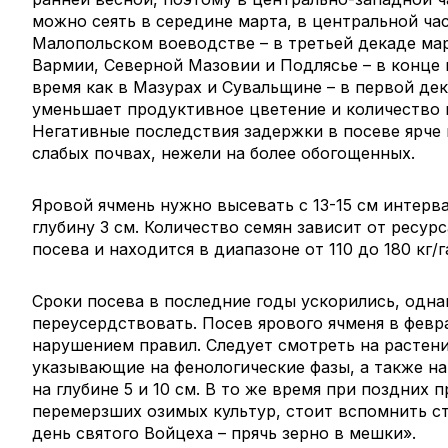
можно сеять в середине марта, в центральной ча
Малопольском воеводстве – в третьей декаде ма
Вармии, Северной Мазовии и Подлясье – в конце м
время как в Мазурах и Сувальщине – в первой дек
уменьшает продуктивное цветение и количество к
Негативные последствия задержки в посеве ярче 
слабых почвах, нежели на более обогощенных.
Яровой ячмень нужно высевать с 13-15 см интер
глубину 3 см. Количество семян зависит от ресур
посева и находится в диапазоне от 110 до 180 кг/г
Сроки посева в последние годы ускорились, одна
переусердствовать. Посев ярового ячменя в февр
нарушением правил. Следует смотреть на растен
указывающие на фенологические фазы, а также н
на глубине 5 и 10 см. В то же время при поздних 
перемерзших озимых культур, стоит вспомнить с
день святого Войцеха – прячь зерно в мешки».